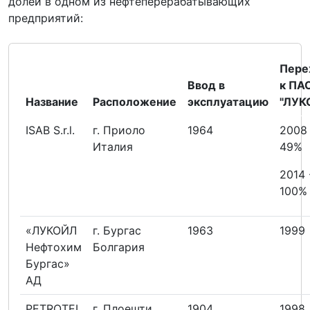
долей в одном из нефтеперерабатывающих
предприятий:
Пере
Ввод в
к ПА
Название
Расположение
эксплуатацию
"ЛУК
ISAB S.r.l.
г. Приоло
1964
2008 
Италия
49%
2014 
100%
«ЛУКОЙЛ
г. Бургас
1963
1999
Нефтохим
Болгария
Бургас»
АД
PETROTEL
г. Плоешти
1904
1998