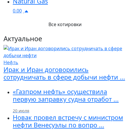
Natural Gas
0.00
Все котировки
Актуальное
Нефть
Previous
Next
Ирак и Иран договорились
сотрудничать в сфере добычи нефти ...
«Газпром нефть» осуществила
первую заправку судна отработ ...
20 июля
Новак провел встречу с министром
нефти Венесуэлы по вопро ...