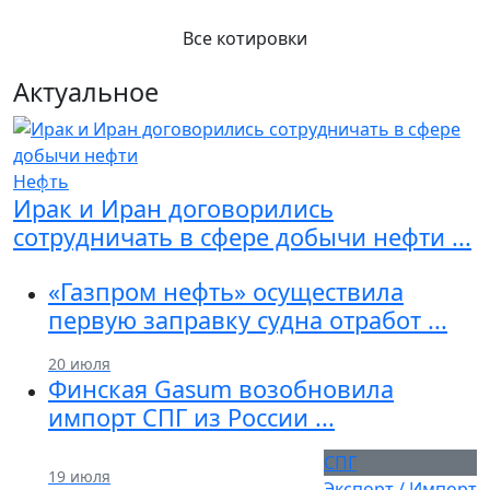
Все котировки
Актуальное
Нефть
Previous
Next
Ирак и Иран договорились
сотрудничать в сфере добычи нефти ...
«Газпром нефть» осуществила
первую заправку судна отработ ...
20 июля
Финская Gasum возобновила
импорт СПГ из России ...
СПГ
19 июля
Экспорт / Импорт