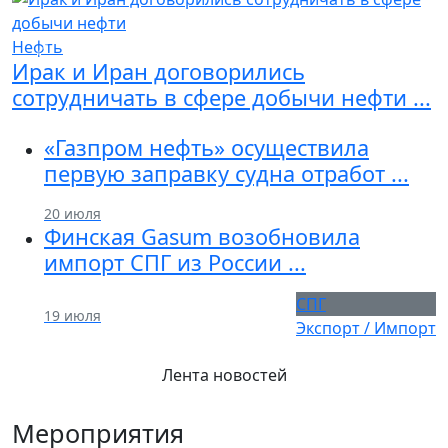
Нефть
Previous
Next
Ирак и Иран договорились
сотрудничать в сфере добычи нефти ...
«Газпром нефть» осуществила
первую заправку судна отработ ...
20 июля
Финская Gasum возобновила
импорт СПГ из России ...
СПГ
19 июля
Экспорт / Импорт
Лента новостей
Мероприятия