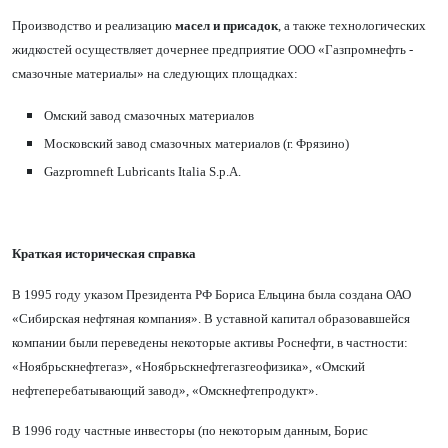
Производство и реализацию
масел и присадок
, а также технологических
жидкостей осуществляет дочернее предприятие ООО
«
Газпромнефть -
смазочные материалы
»
на следующих площадках:
Омский завод смазочных материалов
Московский завод смазочных материалов (г. Фрязино)
Gazpromneft Lubricants Italia S.p.A.
Краткая историческая справка
В 1995 году указом Президента РФ Бориса Ельцина была создана ОАО
«Сибирская нефтяная компания». В уставной капитал образовавшейся
компании были переведены некоторые активы Роснефти, в частности:
«
Ноябрьскнефтегаз»,
«
Ноябрьскнефтегазгеофизика
»
,
«
Омский
нефтеперебатывающий завод
»
,
«
Омскнефтепродукт
»
.
В 1996 году частные инвесторы (по некоторым данным, Борис