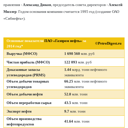
правления -
Александ Дюков
, председатель совета директоров -
Алексей
Миллер
. Годом основания компании считается 1995 год (создание ОАО
«
Сибнефть»).
Основные показатели
ПАО «Газпром нефть»
за
©PetroDigest.ru
2014 год*
Выручка (МФСО)
1 690 560
млн. руб
Чистая прибыль (МФСО)
122 093
млн. руб
Доказанные запасы
1.44
млрд. тонн нефтяного
углеводородов (PRMS)
эквивалента
Объем добычи товарных
66.25
млн. тонн нефтяного
углеводородов
эквивалента
Объем добычи нефти
52.0
млн. тонн
Объем переработки сырья
43.5
млн. тонн
Экспорт нефти
9.7
млн. тонн
Объем производства
41.64
млн. тонн
нефтепродуктов