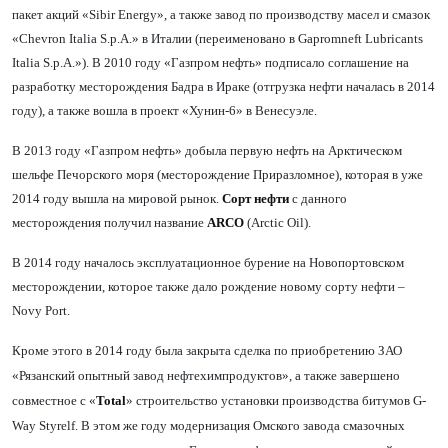
пакет акций
«
Sibir Energy
»
, а также завод по производству масел и смазок
«
Chevron Italia S.p.A.
»
в Италии (переименовано в Gapromneft Lubricants
Italia S.p.A.
»)
. В 2010 году
«
Газпром нефть
»
подписало соглашение на
разработку месторождения Бадра в Ираке (отгрузка нефти началась в 2014
году), а также вошла в проект
«
Хунин-6
»
в Венесуэле.
В 2013 году
«
Газпром нефть
»
добыла первую нефть на Арктическом
шельфе Печорского моря (месторождение Приразломное), которая в уже
2014 году вышла на мировой рынок.
Сорт нефти
с данного
месторождения получил название
ARCO
(Arctic Oil).
В 2014 году началось эксплуатационное бурение на Новопортовском
месторождении, которое также дало рождение новому сорту нефти –
Novy Port.
Кроме этого в 2014 году была закрыта сделка по приобретению ЗАО
«
Рязанский опытный завод нефтехимпродуктов
»
, а также завершено
совместное с
«
Total
»
строительство установки производства битумов G-
Way Styrelf. В этом же году модернизация Омского завода смазочных