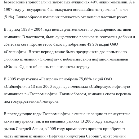
Березовский) приобрели на залоговых аукционах 49% акций компании. А в
1997 году у государства был выкуплен оставшийся контрольный пакет
(51%). Таким образом компания полностью оказалась в частных руках.
В период 1998 – 2004 года велась деятельность по расширению активов
компании. В частности, была существенно расширена география добычи и
сбытовая сеть. Кроме этого было приобретено 49,9% акций ОАО
«
Славнефть
»
. В этот период также было предпринято две попытки по
слиянию компании
«
Сибнефть
»
с небезызвестной нефтяной компанией
«
Юкос
»
. Однако обе попытки потерпели неудачу.
В 2005 году группа «Газпром» приобрела 75,68% акций ОАО
«
Сибнефти
»
, и 13 мая 2006 года переименовала
«
Сибирскую нефтяную
компанию
»
в
«
Газпром нефть
»
. Таким образом, компания снова перешла
под государственный контроль.
В последующие годы Газпром нефть
»
активно наращивает присутствие
как на внутренне, так и на внешних рынках. В 2006 году выходит на
рынок Средней Азиии, в 2009 году кроме всего прочего приобретает
часть активов компании
«
Нефтяная индустрия Сербии", контрольный