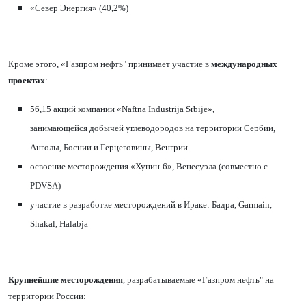
«
Север Энергия» (40,2%)
Кроме этого,
«
Газпром нефть" принимает участие в
международных
проектах
:
56,15 акций компании
«
Naftna Industrija Srbije
»
,
занимающейся добычей углеводородов на территории Сербии,
Анголы, Боснии и Герцеговины, Венгрии
освоение месторождения
«
Хунин-6
»
, Венесуэла (совместно с
PDVSA)
участие в разработке месторождений в Ираке: Бадра, Garmain,
Shakal, Halabja
Крупнейшие месторождения
, разрабатываемые
«
Газпром нефть" на
территории России: