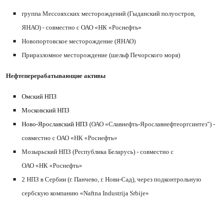
группа Мессояхских месторождений (Гыданский полуостров,
ЯНАО) - совместно с ОАО
«
НК
«
Роснефть»
Новопортовское месторождение (ЯНАО)
Приразломное месторождение (шельф Печорского моря)
Нефтеперерабатывающие активы
Омский НПЗ
Московский НПЗ
Ново-Ярославский НПЗ
(ОАО
«
Славнефть-Ярославнефтеоргсинтез") -
совместно с ОАО
«
НК
«
Роснефть»
Мозырьский НПЗ (Республика Беларусь) - совместно с
ОАО
«
НК
«
Роснефть»
2 НПЗ в Сербии (г. Панчево, г. Нови-Сад), через подконтрольную
сербскую компанию
«
Naftna Industrija Srbije»