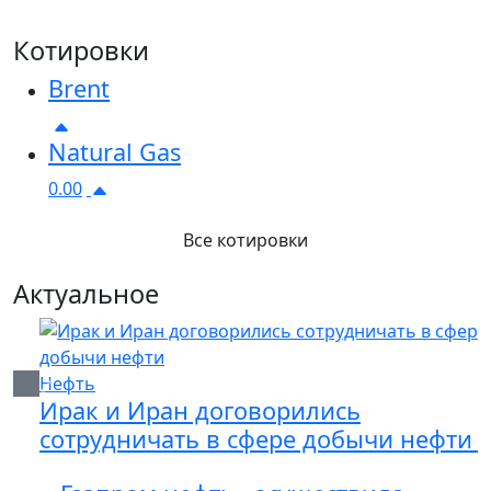
Котировки
Brent
Natural Gas
0.00
Все котировки
Актуальное
Нефть
Previous
Next
Ирак и Иран договорились
сотрудничать в сфере добычи нефти ...