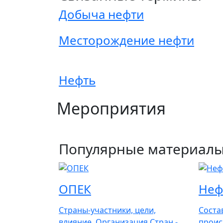
Добыча нефти
Месторождение нефти
Нефть
Мероприятия
Популярные материал
ОПЕК
Неф
Страны-участники, цели,
Соста
влияние. Организация Стран -
проис