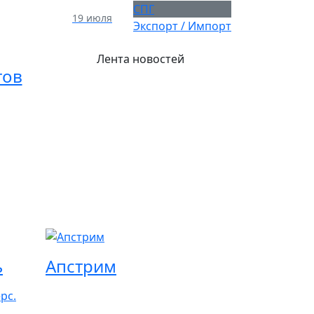
СПГ
19 июля
Экспорт / Импорт
Лента новостей
тов
ь
Апстрим
рс.
.