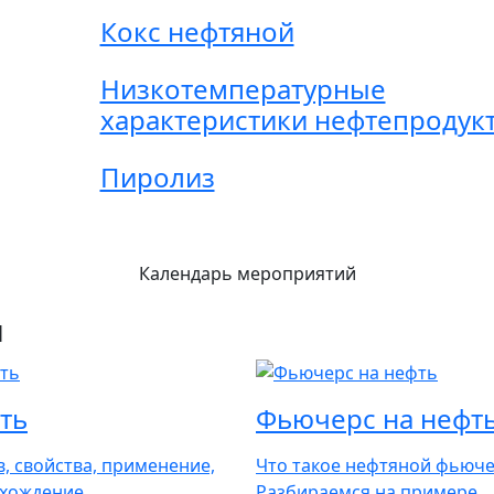
Кокс нефтяной
Низкотемпературные
характеристики нефтепродук
Пиролиз
Календарь мероприятий
ы
ть
Фьючерс на нефт
в, свойства, применение,
Что такое нефтяной фьюче
хождение ...
Разбираемся на примере ..