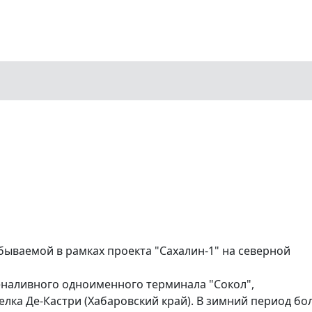
обываемой в рамках проекта "Сахалин-1" на северной
наливного одноименного терминала "Сокол",
селка Де-Кастри (Хабаровский край). В зимний период б
СПГ