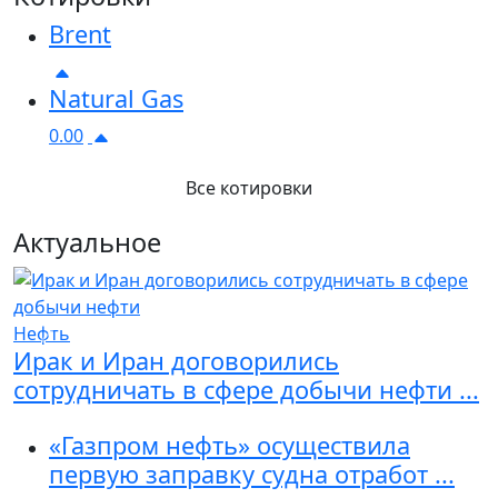
Brent
Natural Gas
0.00
Все котировки
Актуальное
Нефть
Previous
Next
Ирак и Иран договорились
сотрудничать в сфере добычи нефти ...
«Газпром нефть» осуществила
первую заправку судна отработ ...