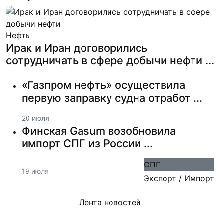
Нефть
Previous
Next
Ирак и Иран договорились
сотрудничать в сфере добычи нефти ...
«Газпром нефть» осуществила
первую заправку судна отработ ...
20 июля
Финская Gasum возобновила
импорт СПГ из России ...
СПГ
19 июля
Экспорт / Импорт
Лента новостей