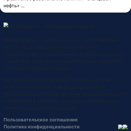
нефть» ...
PetroDigest.ru
- информационно-аналитический
ресурс, позволяющий частным лицам и
специалистам государственных и бизнес-структур
оперативно получать все необходимые сведения о
состоянии нефтяного рынка.
Материалы, представленные на этом веб-сайте,
имеют исключительно информационный и
образовательный характер, и не предназначены для
применения в качестве налоговых, правовых или
инвестиционных консультаций.
Пользовательское соглашение
Политика конфиденциальности