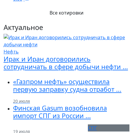
Все котировки
Актуальное
Нефть
Previous
Next
Ирак и Иран договорились
сотрудничать в сфере добычи нефти ...
«Газпром нефть» осуществила
первую заправку судна отработ ...
20 июля
Финская Gasum возобновила
импорт СПГ из России ...
СПГ
19 июля