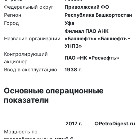
Федеральный округ
Приволжский ФО
Регион
Республика Башкортостан
Город
Уфа
Филиал ПАО АНК
Название организации
«Башнефть» «Башнефть -
УНПЗ»
Контролирующий
ПАО «НК «Роснефть»
акционер
Ввод в эксплуатацию
1938 г.
Основные операционные
показатели
2017 г.
©PetroDigest.ru
Мощность по
переработке сырья,
млн
6,6