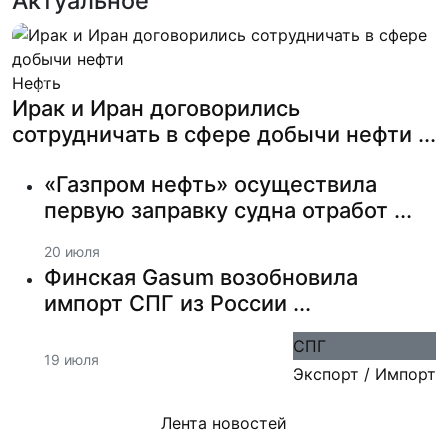
Актуальное
Нефть
Previous
Next
Ирак и Иран договорились
сотрудничать в сфере добычи нефти ...
«Газпром нефть» осуществила
первую заправку судна отработ ...
20 июля
Финская Gasum возобновила
импорт СПГ из России ...
СПГ
19 июля
Экспорт / Импорт
Лента новостей