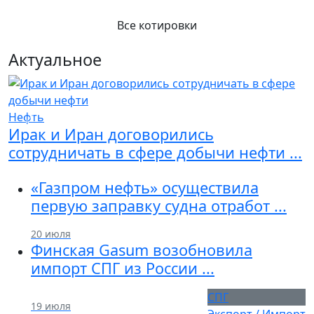
Все котировки
Актуальное
Нефть
Previous
Next
Ирак и Иран договорились
сотрудничать в сфере добычи нефти ...
«Газпром нефть» осуществила
первую заправку судна отработ ...
20 июля
Финская Gasum возобновила
импорт СПГ из России ...
СПГ
19 июля