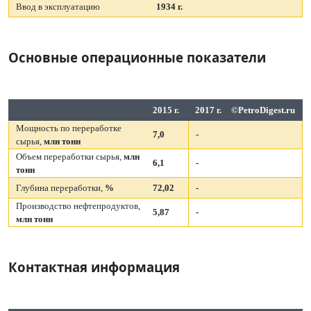
Ввод в эксплуатацию
1934 г.
Основные операционные показатели
2015 г.
2017 г.
©PetroDigest.ru
Мощность по переработке
7,0
-
сырья,
млн тонн
Объем переработки сырья,
млн
6,1
-
тонн
Глубина переработки,
%
72,02
-
Производство нефтепродуктов,
5,87
-
млн тонн
Контактная информация