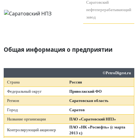
Саратовский
нефтеперерабатывающий
завод
Общая информация о предприятии
©PetroDigest.ru
Страна
Россия
Федеральный округ
Приволжский ФО
Регион
Саратовская область
Город
Саратов
Название организации
ПАО «Саратовский НПЗ»
ПАО «НК «Роснефть» (с марта
Контролирующий акционер
2013 г.)