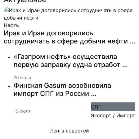
Нефть
Previous
Next
Ирак и Иран договорились
сотрудничать в сфере добычи нефти ...
«Газпром нефть» осуществила
первую заправку судна отработ ...
20 июля
Финская Gasum возобновила
импорт СПГ из России ...
СПГ
19 июля
Экспорт / Импорт
Лента новостей