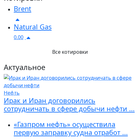
Brent
Natural Gas
0.00
Все котировки
Актуальное
Нефть
Previous
Next
Ирак и Иран договорились
сотрудничать в сфере добычи нефти ...
«Газпром нефть» осуществила
первую заправку судна отработ ...