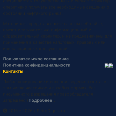
специалистам государственных и бизнес-структур
оперативно получать все необходимые сведения о
состоянии нефтяного рынка.
Материалы, представленные на этом веб-сайте,
имеют исключительно информационный и
образовательный характер, и не предназначены для
применения в качестве налоговых, правовых или
инвестиционных консультаций.
Пользовательское соглашение
Политика конфиденциальности
Контакты
Любое копирование и воспроизведение текста, в
том числе частичное и в любых формах, без
письменного разрешения правообладателя
запрещено (
Подробнее
).
2015 - 2026
/
PetroDigest.ru