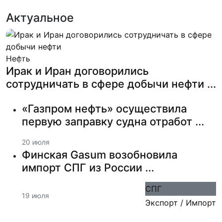
Актуальное
Нефть
Previous
Next
Ирак и Иран договорились
сотрудничать в сфере добычи нефти ...
«Газпром нефть» осуществила
первую заправку судна отработ ...
20 июля
Финская Gasum возобновила
импорт СПГ из России ...
СПГ
19 июля
Экспорт / Импорт