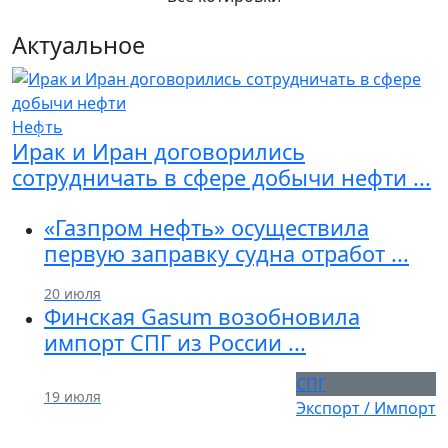
Актуальное
Нефть
Previous
Next
Ирак и Иран договорились
сотрудничать в сфере добычи нефти ...
«Газпром нефть» осуществила
первую заправку судна отработ ...
20 июля
Финская Gasum возобновила
импорт СПГ из России ...
СПГ
19 июля
Экспорт / Импорт