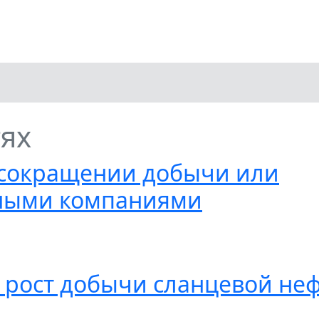
тях
 сокращении добычи или
яными компаниями
 рост добычи сланцевой не