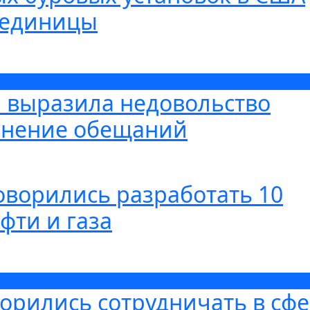
4 единицы
я выразила недовольство
лнение обещаний
оворились разработать 10
фти и газа
орились сотрудничать в сф