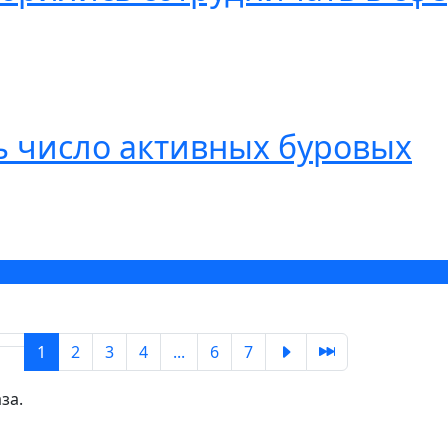
ь число активных буровых
1
2
3
4
...
6
7
за.