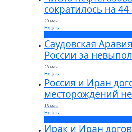
сократилось на 4
29 мая
Нефть
Газ
Саудовская Арави
России за невыпо
28 мая
Нефть
Россия и Иран дог
месторождений не
18 мая
Нефть
Газ
Ирак и Иран догов