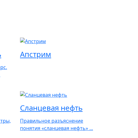
ь
Апстрим
рс.
.
Сланцевая нефть
итры,
Правильное разъяснение
понятия «сланцевая нефть» ...