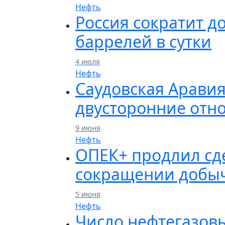
Нефть
Россия сократит д
баррелей в сутки
4 июля
Нефть
Саудовская Арави
двусторонние отн
9 июня
Нефть
ОПЕК+ продлил сде
сокращении добы
5 июня
Нефть
Число нефтегазов