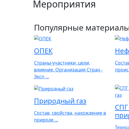
Мероприятия
Популярные материал
ОПЕК
Неф
Страны-участники, цели,
Соста
влияние. Организация Стран -
проис
Эксп ...
Природный газ
СПГ
Состав, свойства, нахождение в
прир
природе ...
Техно