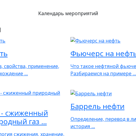
Календарь мероприятий
ы
ть
Фьючерс на нефт
в, свойства, применение,
Что такое нефтяной фьюче
хождение ...
Разбираемся на примере ..
Баррель нефти
 - сжиженный
Определение, перевод в л
одный газ ...
история ...
логия сжижения, хранение,