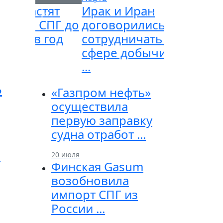
Ирак и Иран
договорились
Previous
Next
сотрудничать в
сфере добычи нефти
...
ь
«Газпром нефть»
осуществила
первую заправку
судна отработ ...
о
20 июля
Финская Gasum
возобновила
импорт СПГ из
России ...