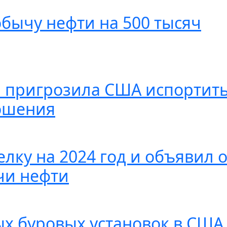
обычу нефти на 500 тысяч
я пригрозила США испортит
ошения
лку на 2024 год и объявил 
чи нефти
ых буровых установок в США